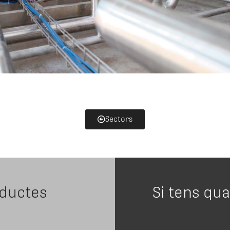
Sectors
oductes
Si tens qu