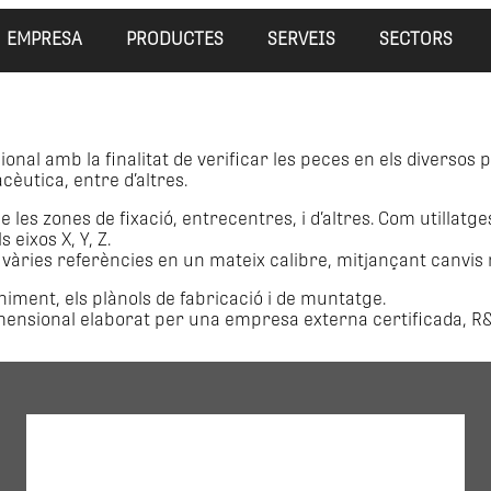
EMPRESA
PRODUCTES
SERVEIS
SECTORS
onal amb la finalitat de verificar les peces en els diverso
cèutica, entre d’altres.
e les zones de fixació, entrecentres, i d’altres. Com utillat
eixos X, Y, Z.
 vàries referències en un mateix calibre, mitjançant canvis 
niment, els plànols de fabricació i de muntatge.
ensional elaborat per una empresa externa certificada, R&R, 