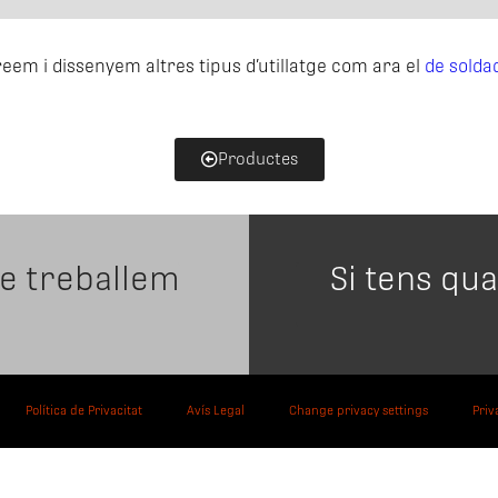
eem i dissenyem altres tipus d’utillatge com ara el
de solda
Productes
ue treballem
Si tens qu
Política de Privacitat
Avís Legal
Change privacy settings
Priv