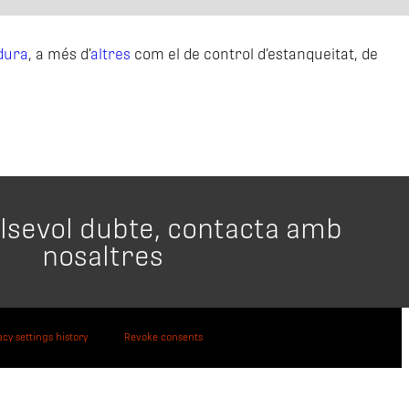
dura
, a més d’
altres
com el de control d’estanqueitat, de
alsevol dubte, contacta amb
nosaltres
acy settings history
Revoke consents